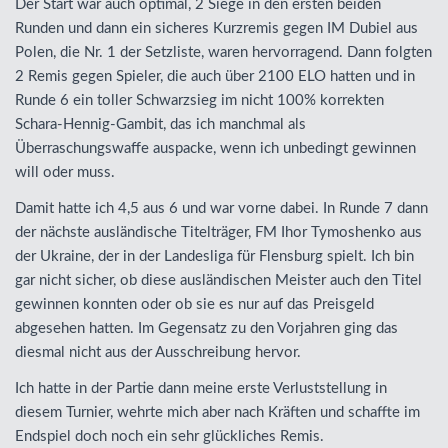
Der Start war auch optimal, 2 Siege in den ersten beiden
Runden und dann ein sicheres Kurzremis gegen IM Dubiel aus
Polen, die Nr. 1 der Setzliste, waren hervorragend. Dann folgten
2 Remis gegen Spieler, die auch über 2100
ELO
hatten und in
Runde 6 ein toller Schwarzsieg im nicht 100% korrekten
Schara-Hennig-Gambit, das ich manchmal als
Überraschungswaffe auspacke, wenn ich unbedingt gewinnen
will oder muss.
Damit hatte ich 4,5 aus 6 und war vorne dabei. In Runde 7 dann
der nächste ausländische Titelträger, FM Ihor Tymoshenko aus
der Ukraine, der in der Landesliga für Flensburg spielt. Ich bin
gar nicht sicher, ob diese ausländischen Meister auch den Titel
gewinnen konnten oder ob sie es nur auf das Preisgeld
abgesehen hatten. Im Gegensatz zu den Vorjahren ging das
diesmal nicht aus der Ausschreibung hervor.
Ich hatte in der Partie dann meine erste Verluststellung in
diesem Turnier, wehrte mich aber nach Kräften und schaffte im
Endspiel doch noch ein sehr glückliches Remis.