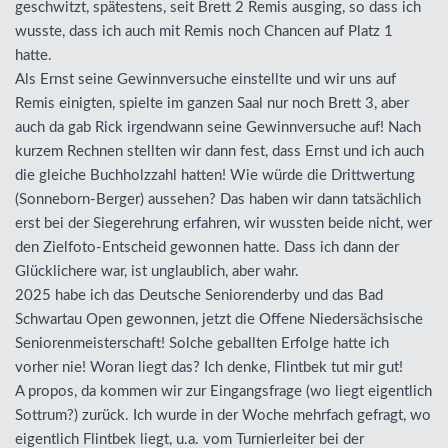
geschwitzt, spätestens, seit Brett 2 Remis ausging, so dass ich
wusste, dass ich auch mit Remis noch Chancen auf Platz 1
hatte.
Als Ernst seine Gewinnversuche einstellte und wir uns auf
Remis einigten, spielte im ganzen Saal nur noch Brett 3, aber
auch da gab Rick irgendwann seine Gewinnversuche auf! Nach
kurzem Rechnen stellten wir dann fest, dass Ernst und ich auch
die gleiche Buchholzzahl hatten! Wie würde die Drittwertung
(Sonneborn-Berger) aussehen? Das haben wir dann tatsächlich
erst bei der Siegerehrung erfahren, wir wussten beide nicht, wer
den Zielfoto-Entscheid gewonnen hatte. Dass ich dann der
Glücklichere war, ist unglaublich, aber wahr.
2025 habe ich das Deutsche Seniorenderby und das Bad
Schwartau Open gewonnen, jetzt die Offene Niedersächsische
Seniorenmeisterschaft! Solche geballten Erfolge hatte ich
vorher nie! Woran liegt das? Ich denke, Flintbek tut mir gut!
A propos, da kommen wir zur Eingangsfrage (wo liegt eigentlich
Sottrum?) zurück. Ich wurde in der Woche mehrfach gefragt, wo
eigentlich Flintbek liegt, u.a. vom Turnierleiter bei der