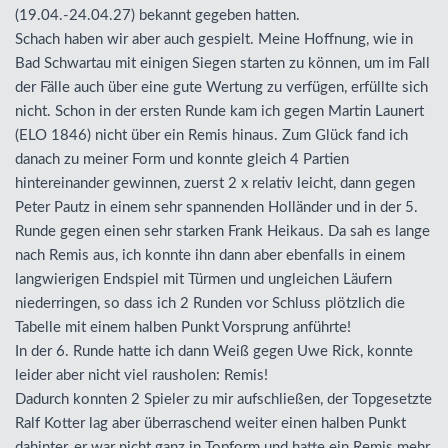
(19.04.-24.04.27) bekannt gegeben hatten.
Schach haben wir aber auch gespielt. Meine Hoffnung, wie in
Bad Schwartau mit einigen Siegen starten zu können, um im Fall
der Fälle auch über eine gute Wertung zu verfügen, erfüllte sich
nicht. Schon in der ersten Runde kam ich gegen Martin Launert
(
ELO
1846) nicht über ein Remis hinaus. Zum Glück fand ich
danach zu meiner Form und konnte gleich 4 Partien
hintereinander gewinnen, zuerst 2 x relativ leicht, dann gegen
Peter Pautz in einem sehr spannenden Holländer und in der 5.
Runde gegen einen sehr starken Frank Heikaus. Da sah es lange
nach Remis aus, ich konnte ihn dann aber ebenfalls in einem
langwierigen Endspiel mit Türmen und ungleichen Läufern
niederringen, so dass ich 2 Runden vor Schluss plötzlich die
Tabelle mit einem halben Punkt Vorsprung anführte!
In der 6. Runde hatte ich dann Weiß gegen Uwe Rick, konnte
leider aber nicht viel rausholen: Remis!
Dadurch konnten 2 Spieler zu mir aufschließen, der Topgesetzte
Ralf Kotter lag aber überraschend weiter einen halben Punkt
dahinter, er war nicht ganz in Topform und hatte ein Remis mehr